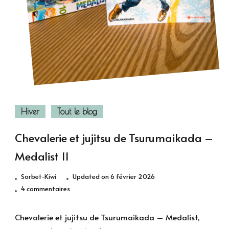
Hiver
Tout le blog
Chevalerie et jujitsu de Tsurumaikada –
Medalist 11
Sorbet-Kiwi
Updated on
6 février 2026
sur
4 commentaires
Chevalerie
et
Chevalerie et jujitsu de Tsurumaikada – Medalist,
jujitsu