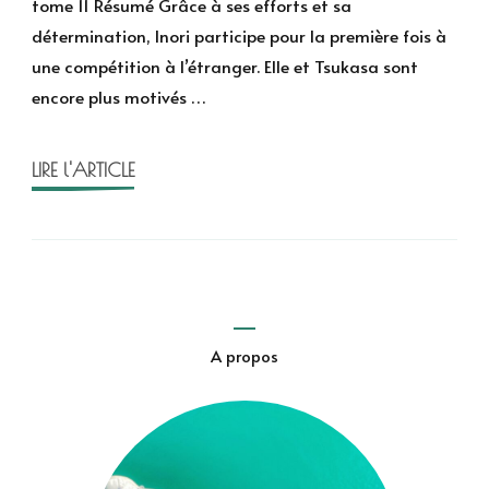
tome 11 Résumé Grâce à ses efforts et sa
de
détermination, Inori participe pour la première fois à
Tsurumaikada
une compétition à l’étranger. Elle et Tsukasa sont
–
encore plus motivés …
Medalist
11
LIRE l'ARTICLE
A propos