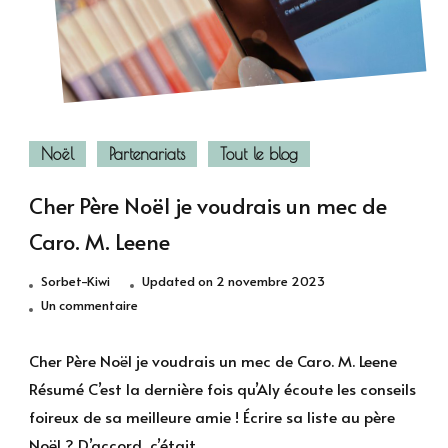
Noël
Partenariats
Tout le blog
Cher Père Noël je voudrais un mec de
Caro. M. Leene
Sorbet-Kiwi
Updated on
2 novembre 2023
sur
Un commentaire
Cher
Père
Cher Père Noël je voudrais un mec de Caro. M. Leene
Noël
Résumé C’est la dernière fois qu’Aly écoute les conseils
je
foireux de sa meilleure amie ! Écrire sa liste au père
voudrais
Noël ? D’accord, c’était …