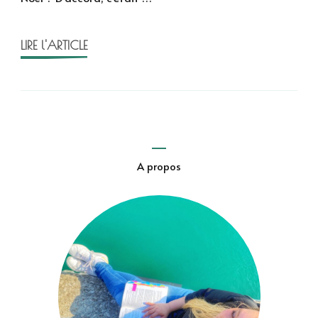
un
mec
de
LIRE l'ARTICLE
Caro.
M.
Leene
A propos