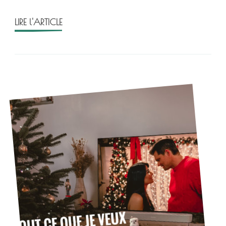
end
!
LIRE l'ARTICLE