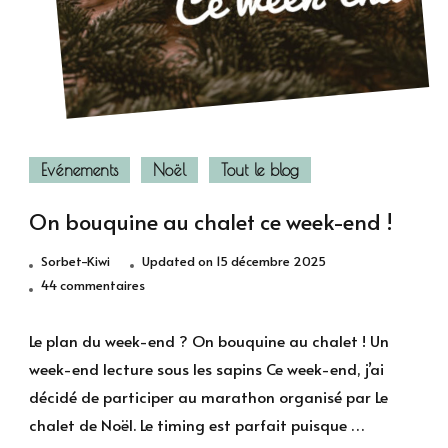
Evénements
Noël
Tout le blog
On bouquine au chalet ce week-end !
Sorbet-Kiwi
Updated on
15 décembre 2025
sur
44 commentaires
On
bouquine
Le plan du week-end ? On bouquine au chalet ! Un
au
week-end lecture sous les sapins Ce week-end, j’ai
chalet
décidé de participer au marathon organisé par Le
ce
chalet de Noël. Le timing est parfait puisque …
week-