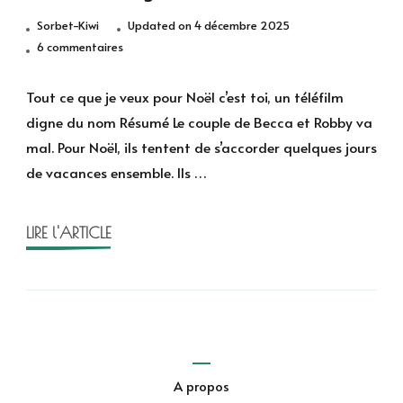
Sorbet-Kiwi
Updated on
4 décembre 2025
sur
6 commentaires
Tout
ce
Tout ce que je veux pour Noël c’est toi, un téléfilm
que
digne du nom Résumé Le couple de Becca et Robby va
je
mal. Pour Noël, ils tentent de s’accorder quelques jours
veux
de vacances ensemble. Ils …
pour
Noël,
c’est
LIRE l'ARTICLE
toi,
un
téléfilm
digne
de
ce
nom
A propos
!