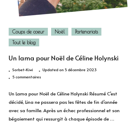
Coups de coeur
Noël
Partenariats
Tout le blog
Un lama pour Noël de Céline Holynski
Sorbet-Kiwi
Updated on
5 décembre 2023
sur
5 commentaires
Un
lama
Un Lama pour Noël de Céline Holynski Résumé C’est
pour
décidé, Lina ne passera pas les fêtes de fin d’année
Noël
avec sa famille. Après un échec professionnel et son
de
bégaiement qui ressurgit à chaque épisode de …
Céline
Holynski