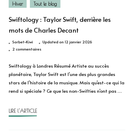
Hiver
Tout le blog
Swiftology : Taylor Swift, derrière les
mots de Charles Decant
Sorbet-Kiwi
Updated on
12 janvier 2026
sur
2 commentaires
Swiftology
:
Swiftology à Londres Résumé Artiste au succès
Taylor
planétaire, Taylor Swift est l’une des plus grandes
Swift,
stars de l’histoire de la musique. Mais qu’est-ce qui la
derrière
rend si spéciale ? Ce que les non-Swifties n’ont pas …
les
mots
de
LIRE l'ARTICLE
Charles
Decant