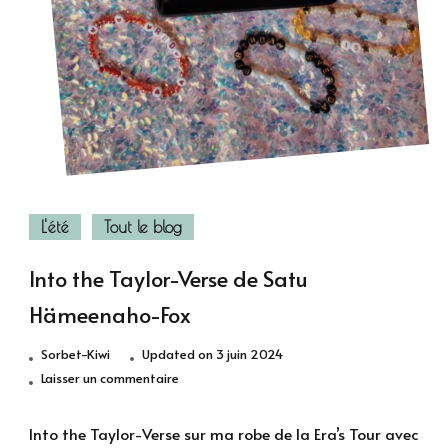
L'été
Tout le blog
Into the Taylor-Verse de Satu
Hämeenaho-Fox
Sorbet-Kiwi
Updated on
3 juin 2024
sur
Laisser un commentaire
Into
the
Into the Taylor-Verse sur ma robe de la Era’s Tour avec