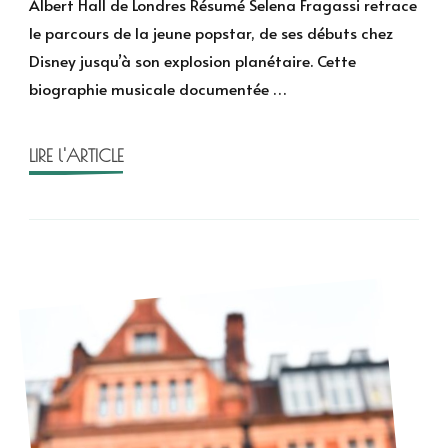
Albert Hall de Londres Résumé Selena Fragassi retrace
biographie
le parcours de la jeune popstar, de ses débuts chez
de
Disney jusqu’à son explosion planétaire. Cette
Selena
biographie musicale documentée …
Fragassi
LIRE l'ARTICLE