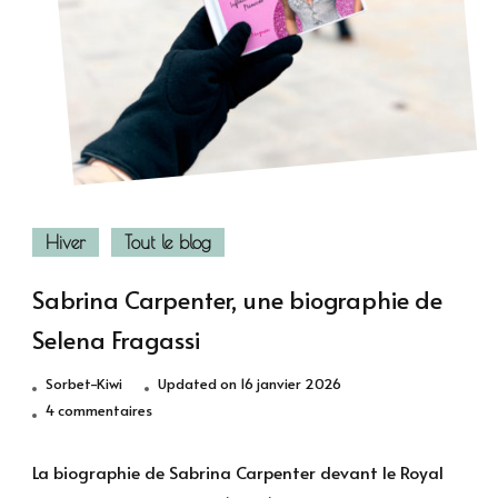
Hiver
Tout le blog
Sabrina Carpenter, une biographie de
Selena Fragassi
Sorbet-Kiwi
Updated on
16 janvier 2026
sur
4 commentaires
Sabrina
Carpenter,
La biographie de Sabrina Carpenter devant le Royal
une