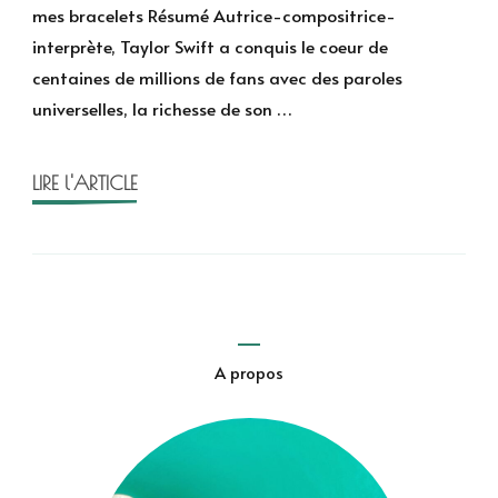
Taylor-
mes bracelets Résumé Autrice-compositrice-
Verse
interprète, Taylor Swift a conquis le coeur de
de
centaines de millions de fans avec des paroles
Satu
universelles, la richesse de son …
Hämeenaho-
Fox
LIRE l'ARTICLE
A propos