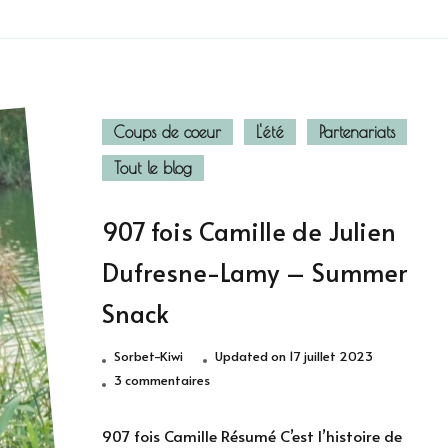
Coups de coeur
L'été
Partenariats
Tout le blog
907 fois Camille de Julien
Dufresne-Lamy – Summer
Snack
Sorbet-Kiwi
Updated on
17 juillet 2023
sur
3 commentaires
907
fois
907 fois Camille Résumé C’est l’histoire de