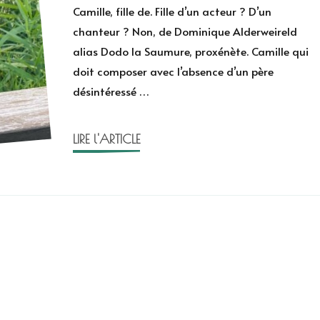
Camille
Camille, fille de. Fille d’un acteur ? D’un
de
chanteur ? Non, de Dominique Alderweireld
Julien
alias Dodo la Saumure, proxénète. Camille qui
Dufresne-
doit composer avec l’absence d’un père
Lamy
–
désintéressé …
Summer
Snack
LIRE l'ARTICLE